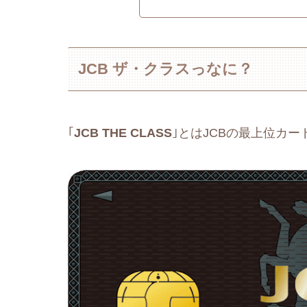
JCB ザ・クラスっなに？
｢
JCB THE CLASS
｣とはJCBの最上位カ