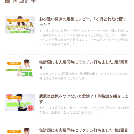
関連記事
お小遣い稼ぎの定番モッピー。1ヶ月どれだけ貯ま
おすすめ紹介
った？
お小遣い稼ぎの定番ポイ活サイトのモッピーでサボり魔の主婦が1
ヶ月間どのくらいポイントを貯められるか検証しました！ 一気に
ポイントが貯まるカード発行はなし。ゲームアプリやサイト登録で
ポイントを貯めてみました！
無計画にも夫婦同時にワクチン打ちました 第2回目
体験談
💉
コロナワクチン2回目接種後、副反応が出ました！まだ打ってない
方は読んでみて参考にしてください。
膀胱炎は気をつけないと危険？！体験談を紹介しま
体験談
す
わたしは以前美容室で働いていた時になかなかお手洗いに行く時間
がなく、膀胱炎になったことがあります。...
無計画にも夫婦同時にワクチン打ちました 第1回目
体験談