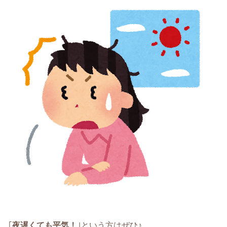
｢
夜遅くても平気！
｣という方はぜひ♪