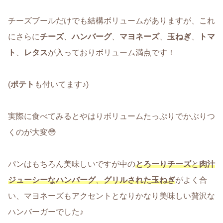
チーズブールだけでも結構ボリュームがありますが、これ
にさらに
チーズ
、
ハンバーグ
、
マヨネーズ
、
玉ねぎ
、
トマ
ト
、
レタス
が入っておりボリューム満点です！
(
ポテト
も付いてます♪)
実際に食べてみるとやはりボリュームたっぷりでかぶりつ
くのが大変😳
パンはもちろん美味しいですが中の
とろーりチーズ
と
肉汁
ジューシーなハンバーグ
、
グリルされた玉ねぎ
がよく合
い、マヨネーズもアクセントとなりかなり美味しい贅沢な
ハンバーガーでした♪