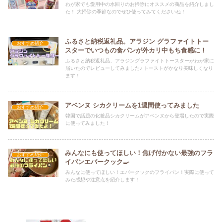
わが家でも愛用中の水回りのお掃除にオススメの商品を紹介しまし
た！ 大掃除の季節なのでぜひ使ってみてくださいね！
ふるさと納税返礼品。アラジン グラファイトトー
おすすめ紹介
スターでいつもの食パンが外カリ中もち食感に！
ふるさと納税返礼品、アラジングラファイトトースターがわが家に
届いたのでレビューしてみました♪ トーストがかなり美味しくなり
ます！
アベンヌ シカクリームを1週間使ってみました
おすすめ紹介
韓国で話題の化粧品シカクリームがアベンヌから登場したので実際
に使ってみました！
みんなにも使ってほしい！焦げ付かない最強のフラ
おすすめ紹介
イパンエバークック🍳
みんなに使ってほしい！エバークックのフライパン！実際に使って
みた感想や注意点を紹介します！