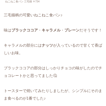
ねこねこ食パン 三毛猫 ￥734
三毛猫柄の可愛いねこねこ食パン♪
味は
ブラックココア
・
キャラメル
・
プレーン
だそうです！
キャラメルの部分には
ナッツ
が入っているので甘くて香ば
しいお味。
ブラックココアの部分はしっかりチョコの味がしたのでチ
ョコレートかと思ってました🤔
トースターで焼いてみたりしましたが、シンプルにそのま
ま食べるのが1番でした♪