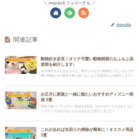
mayutaをフォローする
mayuta
関連記事
動物好き必見！オトナ可愛い動物雑貨のもふもふ倶
おすすめ紹介
楽部を紹介します♪
犬や猫好きさんはもちろん、鳥やリスなど小動物までもふもふで可
愛い動物たちの雑貨を取り扱うもふもふ倶楽部さんを紹介します！
お正月に家族と一緒に観たいおすすめディズニー映
おすすめ紹介
画 5選
家族で観たいディズニー映画を5作品、ほかのサイトではあまりピ
ックアップされてないものも合わせて紹介しました！
これがあれば水回りの掃除が簡単に！オススメ用品
おすすめ紹介
3選